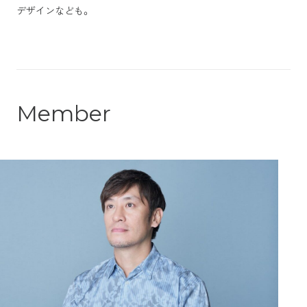
デザインなども。
M
e
m
b
e
r