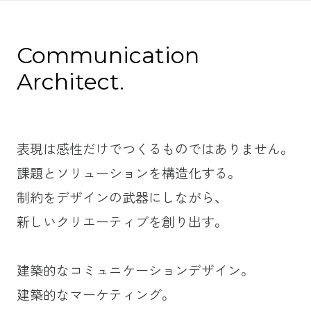
C
o
m
m
u
n
i
c
a
t
i
o
n
A
r
c
h
i
t
e
c
t
.
表現は感性だけでつくるものではありません。
課題とソリューションを構造化する。
制約をデザインの武器にしながら、
新しいクリエーティブを創り出す。
建築的なコミュニケーションデザイン。
建築的なマーケティング。