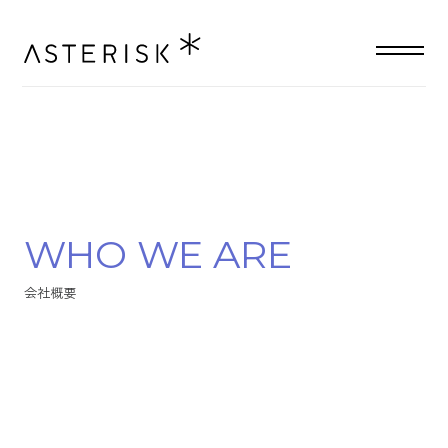
W
H
O
W
E
A
R
E
会
社
概
要