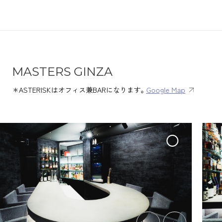
M
A
S
T
E
R
S
G
I
N
Z
A
＊ASTERISKはオフィス兼BARになります。
Google Map