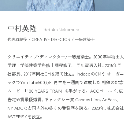
中村英隆
Hidetaka Nakamura
代表取締役 / CREATIVE DIRECTOR / ⼀級建築⼠
クリエイティブ・ディレクター/⼀級建築⼠。
2000年早稲田大
学理工学部建築学科修士課程修了。
同年電通入社。2015年同
社部長、
2017年同社GMを経て独立。
IndeedのCMや
オーガニ
ックでYouTube500万回再生を一週間で達成した
相鉄の記念
ムービー「100 YEARS TRAIN」を⼿がける。
ACCゴールド、広
告電通賞最優秀賞、ギャラクシー賞
Cannes Lion、AdFest、
NY ADCなど国内外の多くの受賞歴を誇る。
2020年、株式会社
ASTERISKを設⽴。