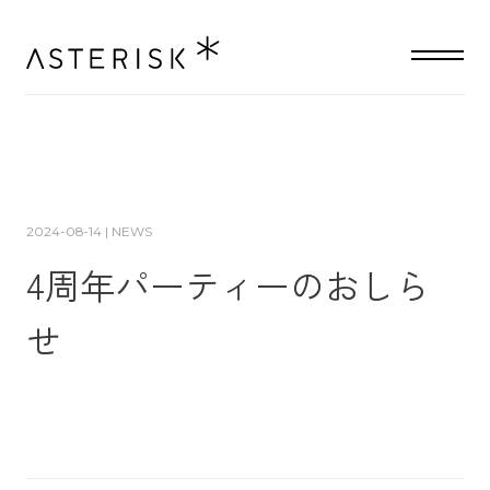
2024-08-14 | NEWS
4
周
年
パ
ー
テ
ィ
ー
の
お
し
ら
せ