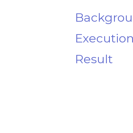
Backgro
Executio
Result