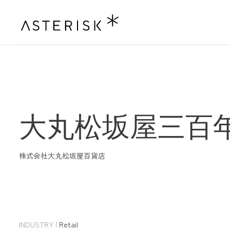
大
丸
松
坂
屋
三
百
株
式
会
社
大
丸
松
坂
屋
百
貨
店
INDUSTRY
|
Retail