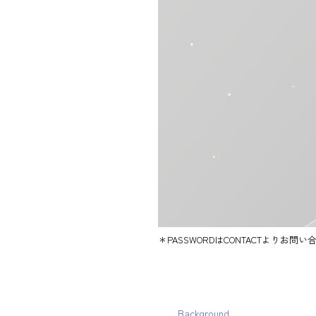
＊PASSWORDはCONTACTよりお問
Background