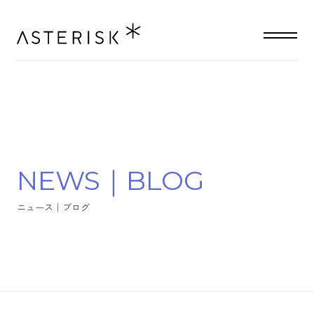
N
E
W
S
｜
B
L
O
G
ニ
ュ
ー
ス
｜
ブ
ロ
グ