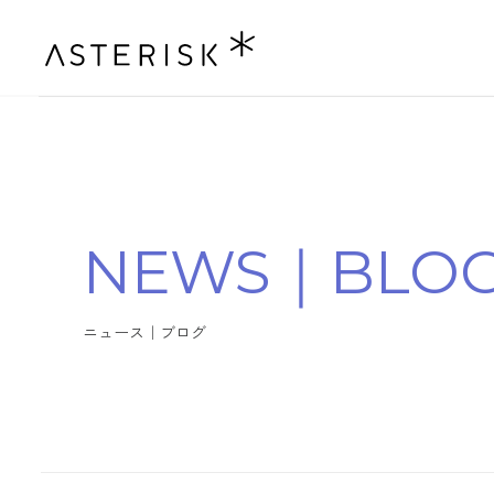
N
E
W
S
｜
B
L
O
ニ
ュ
ー
ス
｜
ブ
ロ
グ