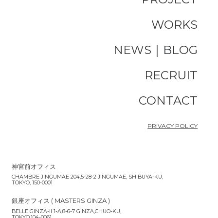
WORKS
NEWS｜BLOG
RECRUIT
CONTACT
PRIVACY POLICY
神宮前オフィス
CHAMBRE JINGUMAE 204,5-28-2 JINGUMAE, SHIBUYA-KU,
TOKYO, 150-0001
銀座オフィス ( MASTERS GINZA )
BELLE GINZA-II 1-A,8-6-7 GINZA,CHUO-KU,
TOKYO,104-0061