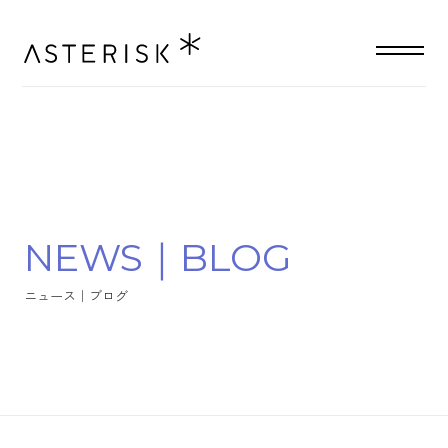
N
E
W
S
｜
B
L
O
G
ニ
ュ
ー
ス
｜
ブ
ロ
グ