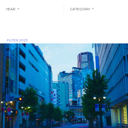
YEAR
CATEGORY
ALL
2022
ALL
NEWS
2023
2024
note
2025
FILTER:2023